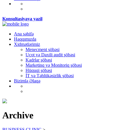
Konsultasiyaya yazil
Ana səhifə
Haqqımızda
Xidmətlərimiz
Menecment şöbəsi
Uçot və Daxili audit şöbəsi
Kadrlar şöbəsi
Marketinq və Monitoriq şöbəsi
Hüquqi şöbəsi
İT və Təhlükəsizlik şöbəsi
Bizimlə Əlaqə
Archive
BUSINESS CLINIC
>