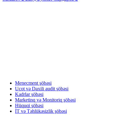
Facebook
LinkedIn
XIDMƏTLƏRIMIZ
OUR SERVICES
НАШИ УСЛУГИ
Menecment şöbəsi
Uçot və Daxili audit şöbəsi
Kadrlar şöbəsi
Marketinq və Monitoriq şöbəsi
Hüquqi şöbəsi
İT və Təhlükəsizlik şöbəsi
BIZƏ YAZIN