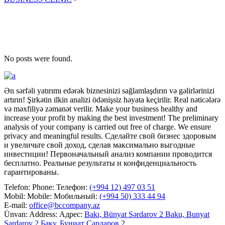
No posts were found.
Ən sərfəli yatırımı edərək biznesinizi sağlamlaşdırın və gəlirlərinizi
artırın! Şirkətin ilkin analizi ödənişsiz həyata keçirilir. Real nəticələrə
və məxfiliyə zəmanət verilir.
Make your business healthy and
increase your profit by making the best investment! The preliminary
analysis of your company is carried out free of charge. We ensure
privacy and meaningful results.
Сделайте свой бизнес здоровым
и увеличьте свой доход, сделав максимально выгодные
инвестиции! Первоначальный анализ компании проводится
бесплатно. Реальные результаты и конфиденциальность
гарантированы.
Telefon:
Phone:
Телефон:
(+994 12) 497 03 51
Mobil:
Mobile:
Мобильный:
(+994 50) 333 44 94
E-mail:
office@bccompany.az
Ünvan:
Address:
Адрес:
Bakı, Bünyat Sərdarov 2
Baku, Bunyat
Sardarov 2
Баку, Буниат Сардаров 2