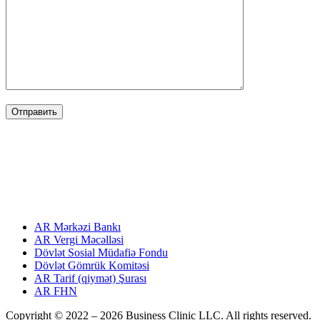
FAYDALI LINKLƏR
USEFUL LINKS
ПОЛЕЗНЫЕ ССЫЛКИ
AR Mərkəzi Bankı
AR Vergi Məcəlləsi
Dövlət Sosial Müdafiə Fondu
Dövlət Gömrük Komitəsi
AR Tarif (qiymət) Şurası
AR FHN
Copyright © 2022 –
2026 Business Clinic LLC. All rights reserved.