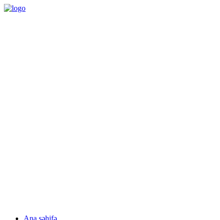
09:00 – 18:00
Bazar ertəsi - Cümə
Monday - Friday
Понедельник - Пятница
(012) 497 03 51 / (050) 333 44 94
Pulsuz konsultasiya
Free consultation
Бесплатная консультация
Facebook
linkedin
Ana səhifə