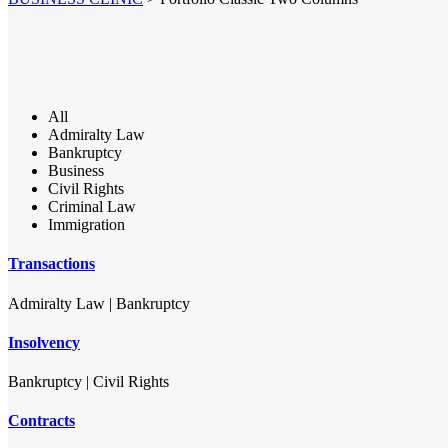
All
Admiralty Law
Bankruptcy
Business
Civil Rights
Criminal Law
Immigration
Transactions
Admiralty Law
|
Bankruptcy
Insolvency
Bankruptcy
|
Civil Rights
Contracts