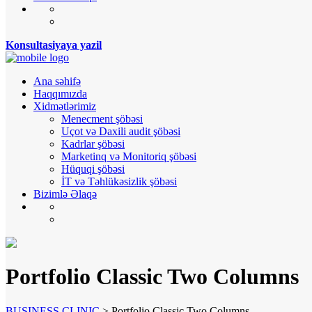
Konsultasiyaya yazil
Ana səhifə
Haqqımızda
Xidmətlərimiz
Menecment şöbəsi
Uçot və Daxili audit şöbəsi
Kadrlar şöbəsi
Marketinq və Monitoriq şöbəsi
Hüquqi şöbəsi
İT və Təhlükəsizlik şöbəsi
Bizimlə Əlaqə
Portfolio Classic Two Columns
BUSINESS CLINIC
>
Portfolio Classic Two Columns