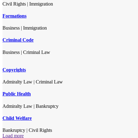
Civil Rights
|
Immigration
Formations
Business
|
Immigration
Criminal Code
Business
|
Criminal Law
Copyrights
Admiralty Law
|
Criminal Law
Public Health
Admiralty Law
|
Bankruptcy
Child Welfare
Bankruptcy
|
Civil Rights
Load more