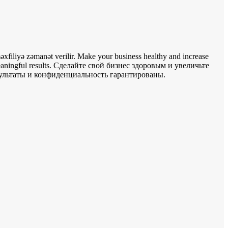
məxfiliyə zəmanət verilir.
Make your business healthy and increase
ningful results.
Сделайте свой бизнес здоровым и увеличьте
ультаты и конфиденциальность гарантированы.