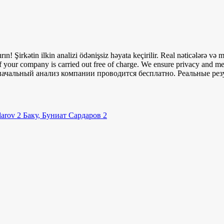
ırın! Şirkətin ilkin analizi ödənişsiz həyata keçirilir. Real nəticələrə və 
f your company is carried out free of charge. We ensure privacy and mea
ачальный анализ компании проводится бесплатно. Реальные рез
arov 2
Баку, Буниат Сардаров 2