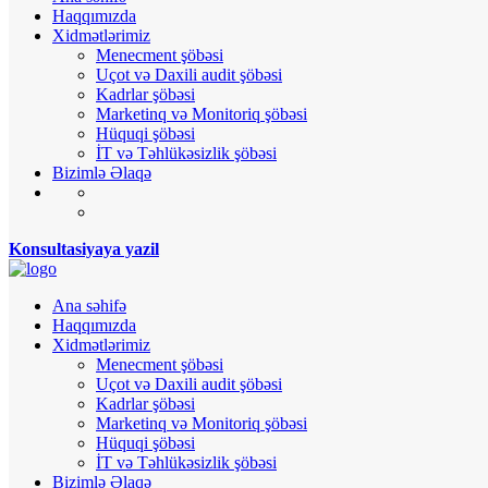
Haqqımızda
Xidmətlərimiz
Menecment şöbəsi
Uçot və Daxili audit şöbəsi
Kadrlar şöbəsi
Marketinq və Monitoriq şöbəsi
Hüquqi şöbəsi
İT və Təhlükəsizlik şöbəsi
Bizimlə Əlaqə
Konsultasiyaya yazil
Ana səhifə
Haqqımızda
Xidmətlərimiz
Menecment şöbəsi
Uçot və Daxili audit şöbəsi
Kadrlar şöbəsi
Marketinq və Monitoriq şöbəsi
Hüquqi şöbəsi
İT və Təhlükəsizlik şöbəsi
Bizimlə Əlaqə