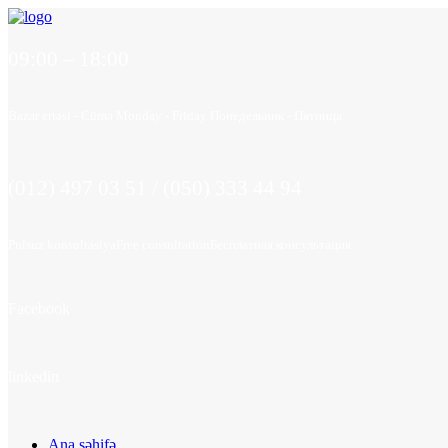
09:00 – 18:00
Bazar ertəsi - Cümə
Monday - Friday
Понедельник - Пятница
(012) 497 03 51 / (050) 333 44 94
Pulsuz konsultasiya
Free consultation
Бесплатная консультация
Facebook
linkedin
Ana səhifə