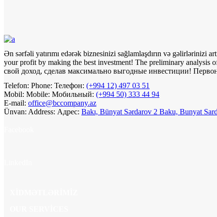
Ən sərfəli yatırımı edərək biznesinizi sağlamlaşdırın və gəlirlərinizi art
your profit by making the best investment! The preliminary analysis o
свой доход, сделав максимально выгодные инвестиции! Первон
Telefon:
Phone:
Телефон:
(+994 12) 497 03 51
Mobil:
Mobile:
Мобильный:
(+994 50) 333 44 94
E-mail:
office@bccompany.az
Ünvan:
Address:
Адрес:
Bakı, Bünyat Sərdarov 2
Baku, Bunyat Sard
Facebook
LinkedIn
XIDMƏTLƏRIMIZ
OUR SERVICES