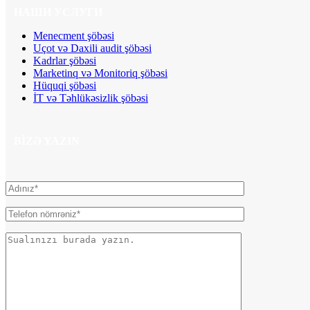
НАШИ УСЛУГИ
Menecment şöbəsi
Uçot və Daxili audit şöbəsi
Kadrlar şöbəsi
Marketinq və Monitoriq şöbəsi
Hüquqi şöbəsi
İT və Təhlükəsizlik şöbəsi
BIZƏ YAZIN