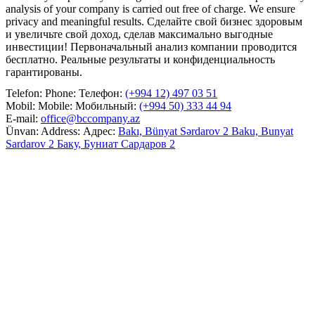
analysis of your company is carried out free of charge. We ensure
privacy and meaningful results.
Сделайте свой бизнес здоровым
и увеличьте свой доход, сделав максимально выгодные
инвестиции! Первоначальный анализ компании проводится
бесплатно. Реальные результаты и конфиденциальность
гарантированы.
Telefon:
Phone:
Телефон:
(+994 12) 497 03 51
Mobil:
Mobile:
Мобильный:
(+994 50) 333 44 94
E-mail:
office@bccompany.az
Ünvan:
Address:
Адрес:
Bakı, Bünyat Sərdarov 2
Baku, Bunyat
Sardarov 2
Баку, Буниат Сардаров 2
Facebook
LinkedIn
XIDMƏTLƏRIMIZ
OUR SERVICES
НАШИ УСЛУГИ