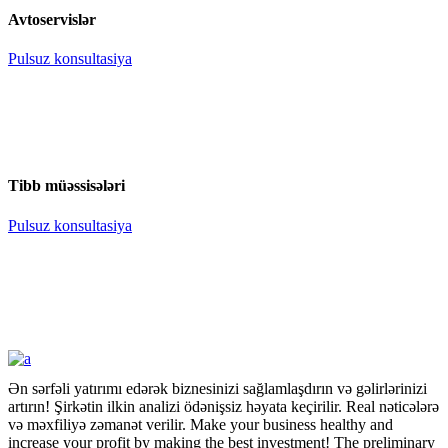
Avtoservislər
Pulsuz konsultasiya
Tibb müəssisələri
Pulsuz konsultasiya
Ən sərfəli yatırımı edərək biznesinizi sağlamlaşdırın və gəlirlərinizi
artırın! Şirkətin ilkin analizi ödənişsiz həyata keçirilir. Real nəticələrə
və məxfiliyə zəmanət verilir.
Make your business healthy and
increase your profit by making the best investment! The preliminary