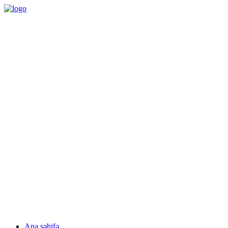
09:00 – 18:00
Bazar ertəsi - Cümə
Monday - Friday
Понедельник - Пятница
(012) 497 03 51 / (050) 333 44 94
Pulsuz konsultasiya
Free consultation
Бесплатная консультация
Facebook
linkedin
Ana səhifə