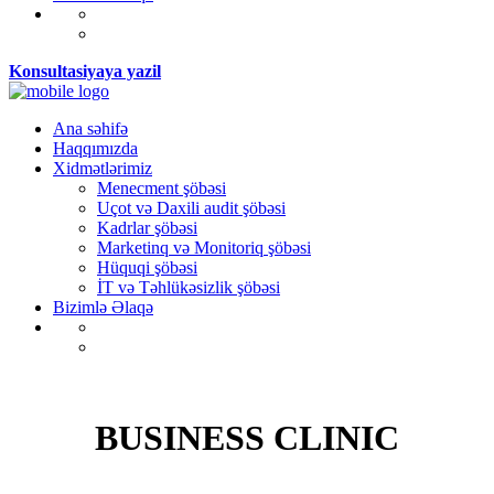
Konsultasiyaya yazil
Ana səhifə
Haqqımızda
Xidmətlərimiz
Menecment şöbəsi
Uçot və Daxili audit şöbəsi
Kadrlar şöbəsi
Marketinq və Monitoriq şöbəsi
Hüquqi şöbəsi
İT və Təhlükəsizlik şöbəsi
Bizimlə Əlaqə
BUSINESS CLINIC