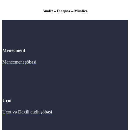
Analiz – Diaqnoz – Müalicə
Menecment
Menecment şöbəsi
Uçot
Uçot və Daxili audit şöbəsi