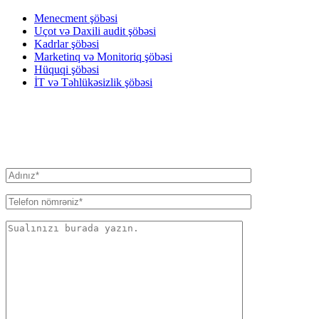
Menecment şöbəsi
Uçot və Daxili audit şöbəsi
Kadrlar şöbəsi
Marketinq və Monitoriq şöbəsi
Hüquqi şöbəsi
İT və Təhlükəsizlik şöbəsi
BIZƏ YAZIN