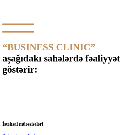
“BUSINESS CLINIC”
aşağıdakı sahələrdə fəaliyyət
göstərir:
İstehsal müəssisələri