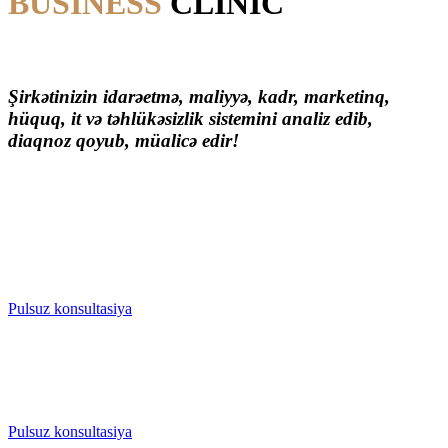
BUSINESS
CLINIC
Şirkətinizin idarəetmə, maliyyə, kadr, marketinq,
hüquq, it və təhlükəsizlik sistemini analiz edib,
diaqnoz qoyub, müalicə edir!
Analiz
Pulsuz konsultasiya
Diaqnoz
Pulsuz konsultasiya