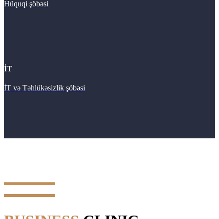
Hüquqi şöbəsi
İT
İT və Təhlükəsizlik şöbəsi