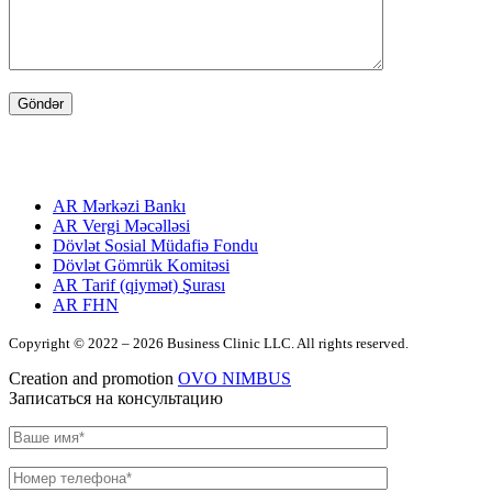
FAYDALI LINKLƏR
AR Mərkəzi Bankı
AR Vergi Məcəlləsi
Dövlət Sosial Müdafiə Fondu
Dövlət Gömrük Komitəsi
AR Tarif (qiymət) Şurası
AR FHN
Copyright © 2022 –
2026 Business Clinic LLC. All rights reserved.
Creation and promotion
OVO NIMBUS
Записаться на консультацию