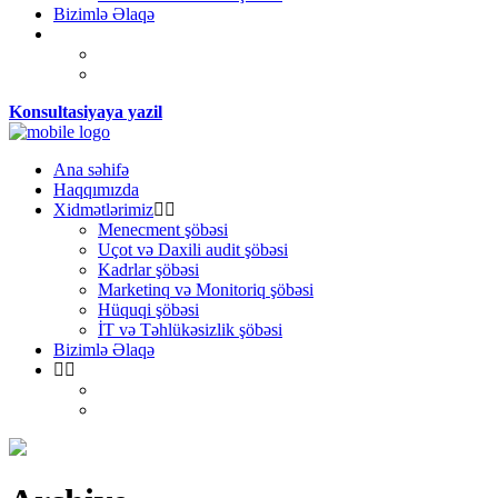
Bizimlə Əlaqə
Konsultasiyaya yazil
Ana səhifə
Haqqımızda
Xidmətlərimiz
Menecment şöbəsi
Uçot və Daxili audit şöbəsi
Kadrlar şöbəsi
Marketinq və Monitoriq şöbəsi
Hüquqi şöbəsi
İT və Təhlükəsizlik şöbəsi
Bizimlə Əlaqə