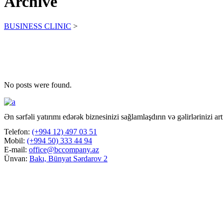
Archive
BUSINESS CLINIC
>
No posts were found.
Ən sərfəli yatırımı edərək biznesinizi sağlamlaşdırın və gəlirlərinizi art
Telefon:
(+994 12) 497 03 51
Mobil:
(+994 50) 333 44 94
E-mail:
office@bccompany.az
Ünvan:
Bakı, Bünyat Sərdarov 2
Facebook
LinkedIn