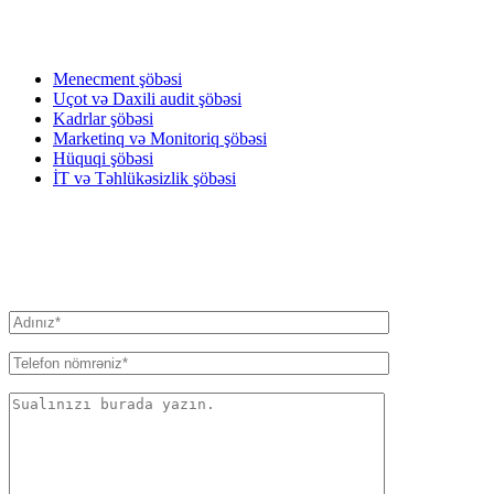
XIDMƏTLƏRIMIZ
Menecment şöbəsi
Uçot və Daxili audit şöbəsi
Kadrlar şöbəsi
Marketinq və Monitoriq şöbəsi
Hüquqi şöbəsi
İT və Təhlükəsizlik şöbəsi
BIZƏ YAZIN