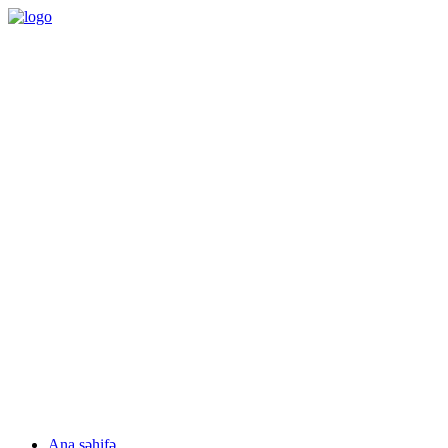
09:00 – 18:00
Bazar ertəsi - Cümə
(012) 497 03 51 / (050) 333 44 94
Pulsuz konsultasiya
Facebook
linkedin
Ana səhifə