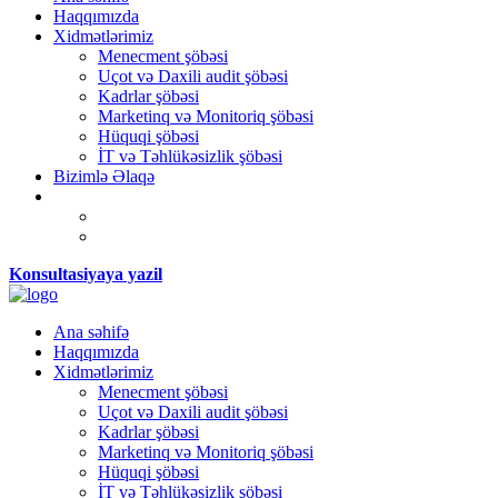
Haqqımızda
Xidmətlərimiz
Menecment şöbəsi
Uçot və Daxili audit şöbəsi
Kadrlar şöbəsi
Marketinq və Monitoriq şöbəsi
Hüquqi şöbəsi
İT və Təhlükəsizlik şöbəsi
Bizimlə Əlaqə
Konsultasiyaya yazil
Ana səhifə
Haqqımızda
Xidmətlərimiz
Menecment şöbəsi
Uçot və Daxili audit şöbəsi
Kadrlar şöbəsi
Marketinq və Monitoriq şöbəsi
Hüquqi şöbəsi
İT və Təhlükəsizlik şöbəsi