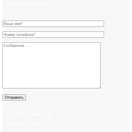
НАПИШИТЕ НАМ
FAYDALI LINKLƏR
USEFUL LINKS