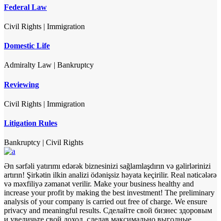
Federal Law
Civil Rights
|
Immigration
Domestic Life
Admiralty Law
|
Bankruptcy
Reviewing
Civil Rights
|
Immigration
Litigation Rules
Bankruptcy
|
Civil Rights
Ən sərfəli yatırımı edərək biznesinizi sağlamlaşdırın və gəlirlərinizi
artırın! Şirkətin ilkin analizi ödənişsiz həyata keçirilir. Real nəticələrə
və məxfiliyə zəmanət verilir.
Make your business healthy and
increase your profit by making the best investment! The preliminary
analysis of your company is carried out free of charge. We ensure
privacy and meaningful results.
Сделайте свой бизнес здоровым
и увеличьте свой доход, сделав максимально выгодные