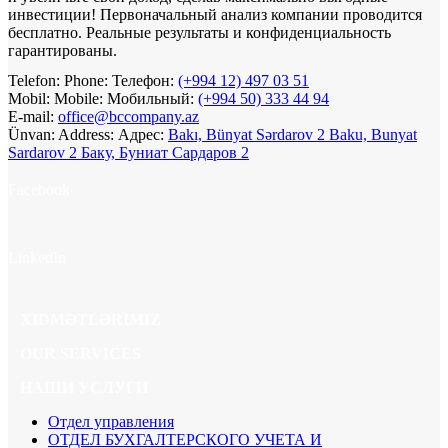
инвестиции! Первоначальный анализ компании проводится
бесплатно. Реальные результаты и конфиденциальность
гарантированы.
Telefon:
Phone:
Телефон:
(+994 12) 497 03 51
Mobil:
Mobile:
Мобильный:
(+994 50) 333 44 94
E-mail:
office@bccompany.az
Ünvan:
Address:
Адрес:
Bakı, Bünyat Sərdarov 2
Baku, Bunyat
Sardarov 2
Баку, Буниат Сардаров 2
Facebook
LinkedIn
XIDMƏTLƏRIMIZ
OUR SERVICES
НАШИ УСЛУГИ
Отдел управления
ОТДЕЛ БУХГАЛТЕРСКОГО УЧЕТА И