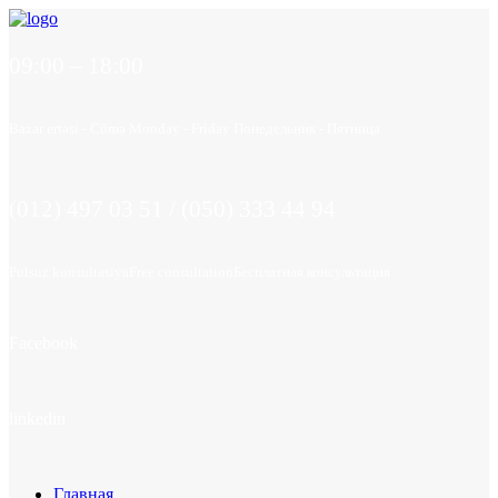
09:00 – 18:00
Bazar ertəsi - Cümə
Monday - Friday
Понедельник - Пятница
(012) 497 03 51 / (050) 333 44 94
Pulsuz konsultasiya
Free consultation
Бесплатная консультация
Facebook
linkedin
Главная