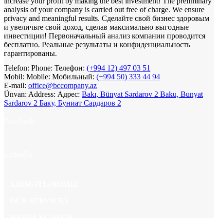
increase your profit by making the best investment! The preliminary
analysis of your company is carried out free of charge. We ensure
privacy and meaningful results.
Сделайте свой бизнес здоровым
и увеличьте свой доход, сделав максимально выгодные
инвестиции! Первоначальный анализ компании проводится
бесплатно. Реальные результаты и конфиденциальность
гарантированы.
Telefon:
Phone:
Телефон:
(+994 12) 497 03 51
Mobil:
Mobile:
Мобильный:
(+994 50) 333 44 94
E-mail:
office@bccompany.az
Ünvan:
Address:
Адрес:
Bakı, Bünyat Sərdarov 2
Baku, Bunyat
Sardarov 2
Баку, Буниат Сардаров 2
Facebook
LinkedIn
XIDMƏTLƏRIMIZ
OUR SERVICES
НАШИ УСЛУГИ