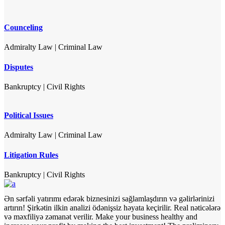
Counceling
Admiralty Law
|
Criminal Law
Disputes
Bankruptcy
|
Civil Rights
Political Issues
Admiralty Law
|
Criminal Law
Litigation Rules
Bankruptcy
|
Civil Rights
Ən sərfəli yatırımı edərək biznesinizi sağlamlaşdırın və gəlirlərinizi
artırın! Şirkətin ilkin analizi ödənişsiz həyata keçirilir. Real nəticələrə
və məxfiliyə zəmanət verilir.
Make your business healthy and