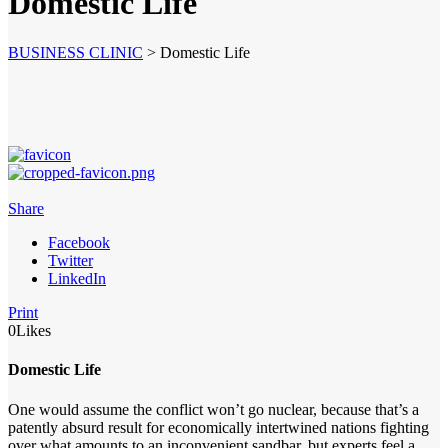
Domestic Life
BUSINESS CLINIC
>
Domestic Life
Share
Facebook
Twitter
LinkedIn
Print
0
Likes
Domestic Life
One would assume the conflict won’t go nuclear, because that’s a
patently absurd result for economically intertwined nations fighting
over what amounts to an inconvenient sandbar, but experts feel a