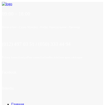
09:00 – 18:00
Bazar ertəsi - Cümə
Monday - Friday
Понедельник - Пятница
(012) 497 03 51 / (050) 333 44 94
Pulsuz konsultasiya
Free consultation
Бесплатная консультация
Facebook
linkedin
Главная