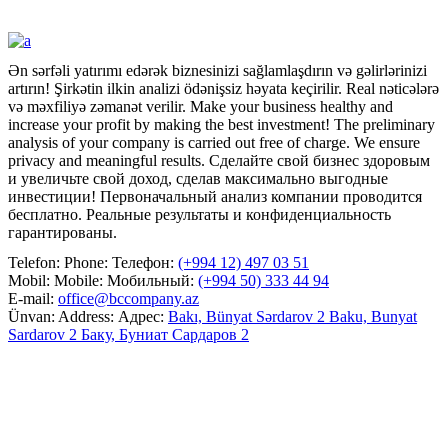
Ən sərfəli yatırımı edərək biznesinizi sağlamlaşdırın və gəlirlərinizi
artırın! Şirkətin ilkin analizi ödənişsiz həyata keçirilir. Real nəticələrə
və məxfiliyə zəmanət verilir.
Make your business healthy and
increase your profit by making the best investment! The preliminary
analysis of your company is carried out free of charge. We ensure
privacy and meaningful results.
Сделайте свой бизнес здоровым
и увеличьте свой доход, сделав максимально выгодные
инвестиции! Первоначальный анализ компании проводится
бесплатно. Реальные результаты и конфиденциальность
гарантированы.
Telefon:
Phone:
Телефон:
(+994 12) 497 03 51
Mobil:
Mobile:
Мобильный:
(+994 50) 333 44 94
E-mail:
office@bccompany.az
Ünvan:
Address:
Адрес:
Bakı, Bünyat Sərdarov 2
Baku, Bunyat
Sardarov 2
Баку, Буниат Сардаров 2
Facebook
LinkedIn