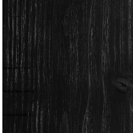
Immigration Law
0
Medical Malpractice
0
Products Liability
0