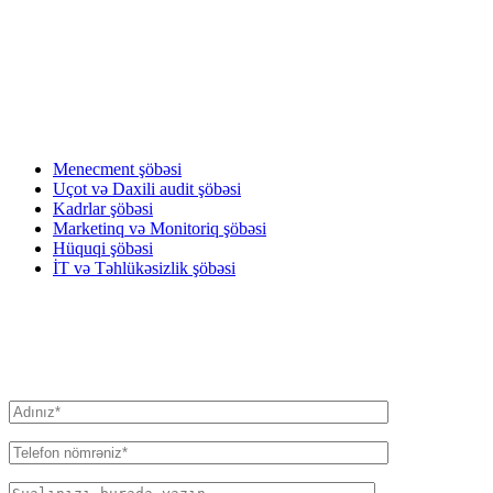
XIDMƏTLƏRIMIZ
OUR SERVICES
НАШИ УСЛУГИ
Menecment şöbəsi
Uçot və Daxili audit şöbəsi
Kadrlar şöbəsi
Marketinq və Monitoriq şöbəsi
Hüquqi şöbəsi
İT və Təhlükəsizlik şöbəsi
BIZƏ YAZIN