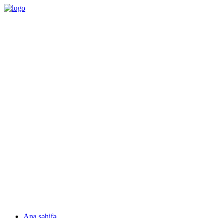
09:00 – 18:00
Bazar ertəsi - Cümə
Monday - Friday
Понедельник - Пятница
(012) 497 03 51 / (050) 333 44 94
Pulsuz konsultasiya
Free consultation
Бесплатная консультация
Facebook
linkedin
Ana səhifə