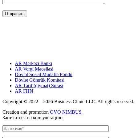
FAYDALI LINKLƏR
USEFUL LINKS
ПОЛЕЗНЫЕ ССЫЛКИ
AR Mərkəzi Bankı
AR Vergi Məcəlləsi
Dövlət Sosial Müdafiə Fondu
Dövlət Gömrük Komitəsi
AR Tarif (qiymət) Şurası
AR FHN
Copyright © 2022 –
2026 Business Clinic LLC. All rights reserved.
Creation and promotion
OVO NIMBUS
Записаться на консультацию