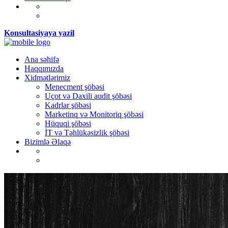
Konsultasiyaya yazil
Ana səhifə
Haqqımızda
Xidmətlərimiz
Menecment şöbəsi
Uçot və Daxili audit şöbəsi
Kadrlar şöbəsi
Marketinq və Monitoriq şöbəsi
Hüquqi şöbəsi
İT və Təhlükəsizlik şöbəsi
Bizimlə Əlaqə