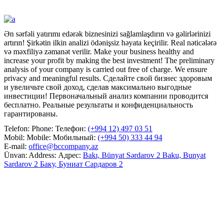
Ən sərfəli yatırımı edərək biznesinizi sağlamlaşdırın və gəlirlərinizi
artırın! Şirkətin ilkin analizi ödənişsiz həyata keçirilir. Real nəticələrə
və məxfiliyə zəmanət verilir.
Make your business healthy and
increase your profit by making the best investment! The preliminary
analysis of your company is carried out free of charge. We ensure
privacy and meaningful results.
Сделайте свой бизнес здоровым
и увеличьте свой доход, сделав максимально выгодные
инвестиции! Первоначальный анализ компании проводится
бесплатно. Реальные результаты и конфиденциальность
гарантированы.
Telefon:
Phone:
Телефон:
(+994 12) 497 03 51
Mobil:
Mobile:
Мобильный:
(+994 50) 333 44 94
E-mail:
office@bccompany.az
Ünvan:
Address:
Адрес:
Bakı, Bünyat Sərdarov 2
Baku, Bunyat
Sardarov 2
Баку, Буниат Сардаров 2
Facebook
LinkedIn