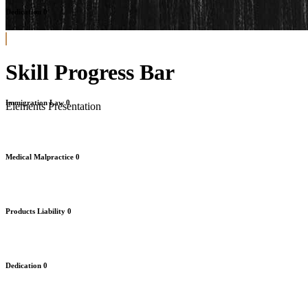
Dedication
0
Skill Progress Bar
Immigration Law
0
Elements Presentation
Medical Malpractice
0
Products Liability
0
Dedication
0